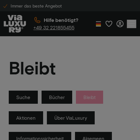
Immer das beste Angebot
Hilfe benötigt?
+49 32 221855455
Bleibt
Suche
Bücher
Bleibt
Aktionen
Über ViaLuxury
Informationssicherheit
Algemeen