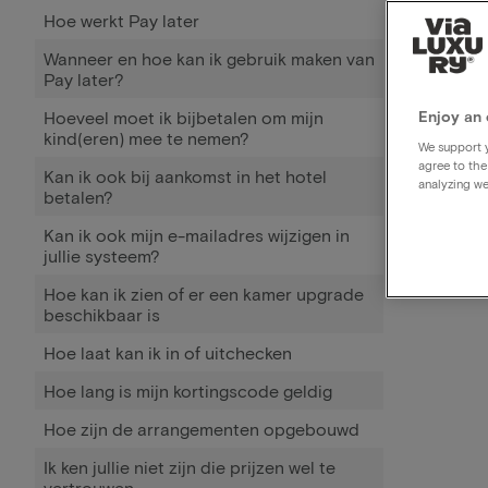
Hoe werkt Pay later
Wanneer en hoe kan ik gebruik maken van
Pay later?
Hoeveel moet ik bijbetalen om mijn
Enjoy an 
kind(eren) mee te nemen?
We support y
agree to the
Kan ik ook bij aankomst in het hotel
analyzing we
betalen?
Kan ik ook mijn e-mailadres wijzigen in
jullie systeem?
Hoe kan ik zien of er een kamer upgrade
beschikbaar is
Hoe laat kan ik in of uitchecken
Hoe lang is mijn kortingscode geldig
Hoe zijn de arrangementen opgebouwd
Ik ken jullie niet zijn die prijzen wel te
vertrouwen