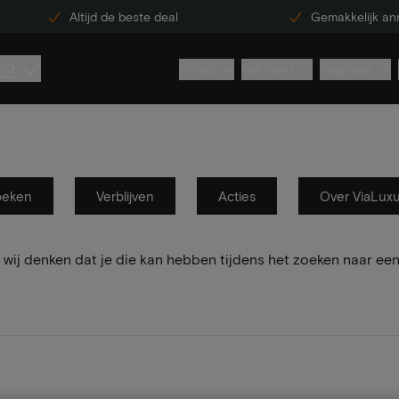
Altijd de beste deal
Gemakkelijk an
29
Hotels
Gift Card
Inspiratie
oeken
Verblijven
Acties
Over ViaLux
wij denken dat je die kan hebben tijdens het zoeken naar een