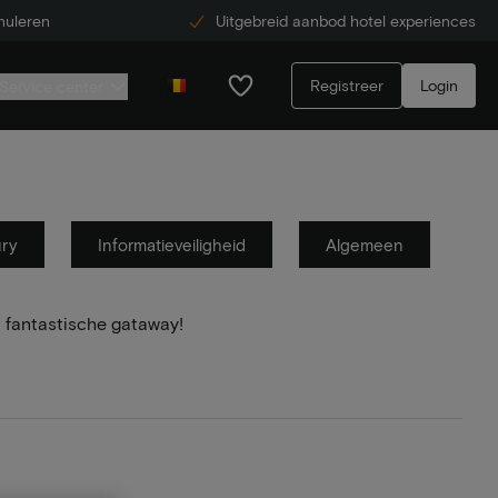
nuleren
Uitgebreid aanbod hotel experiences
Registreer
Login
Service center
ury
Informatieveiligheid
Algemeen
 fantastische gataway!