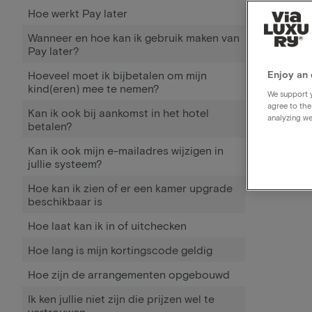
Hoe werkt Pay later
Wanneer en hoe kan ik gebruik maken van
Pay later?
Hoeveel moet ik bijbetalen om mijn
Enjoy an 
kind(eren) mee te nemen?
We support y
agree to the
Kan ik ook bij aankomst in het hotel
analyzing we
betalen?
Kan ik ook mijn e-mailadres wijzigen in
jullie systeem?
Hoe kan ik zien of er een kamer upgrade
beschikbaar is
Hoe laat kan ik in of uitchecken
Hoe lang is mijn kortingscode geldig
Hoe zijn de arrangementen opgebouwd
Ik ken jullie niet zijn die prijzen wel te
vertrouwen