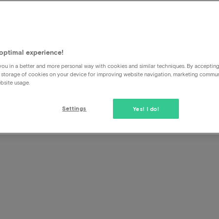
Kan ik ook in mijn eentje ee
Ja natuurlijk! De prijs die je ziet is de arrangementsprijs en
deze blijft dus ook gewoon hetzelfde.
optimal experience!
ou in a better and more personal way with cookies and similar techniques. By acceptin
 storage of cookies on your device for improving website navigation, marketing commu
bsite usage.
Settings
Yes! I do!