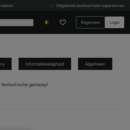
nuleren
Uitgebreid aanbod hotel experiences
Registreer
Login
Service center
ury
Informatieveiligheid
Algemeen
 fantastische gataway!