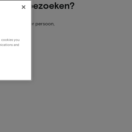
n hotel bezoeken?
 niet de prijs per persoon,
g cookies you
nications and