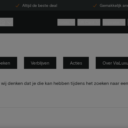
Altijd de beste deal
Gemakkelijk an
29
Hotels
Gift Card
Inspiratie
oeken
Verblijven
Acties
Over ViaLux
wij denken dat je die kan hebben tijdens het zoeken naar een