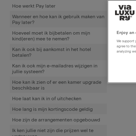
Hoe werkt Pay later
Wanneer en hoe kan ik gebruik maken van
Pay later?
Hoeveel moet ik bijbetalen om mijn
Enjoy an 
kind(eren) mee te nemen?
We support y
agree to the
Kan ik ook bij aankomst in het hotel
analyzing we
betalen?
Kan ik ook mijn e-mailadres wijzigen in
jullie systeem?
Hoe kan ik zien of er een kamer upgrade
beschikbaar is
Hoe laat kan ik in of uitchecken
Hoe lang is mijn kortingscode geldig
Hoe zijn de arrangementen opgebouwd
Ik ken jullie niet zijn die prijzen wel te
vertrouwen