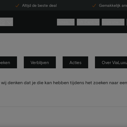
Altijd de beste deal
Gemakkelijk an
29
Hotels
Gift Card
Inspiratie
oeken
Verblijven
Acties
Over ViaLux
wij denken dat je die kan hebben tijdens het zoeken naar een