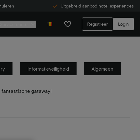
nuleren
Uitgebreid aanbod hotel experiences
Registreer
Login
Service center
ury
Informatieveiligheid
Algemeen
 fantastische gataway!