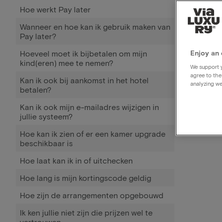
Hoe werkt Pay later
Wanneer en hoe kan ik gebruik maken van
Pay later?
Hoeveel moet ik bijbetalen om mijn
Enjoy an 
kind(eren) mee te nemen?
We support y
agree to the
Kan ik ook bij aankomst in het hotel
analyzing we
betalen?
Kan ik ook mijn e-mailadres wijzigen in
jullie systeem?
Hoe kan ik zien of er een kamer upgrade
beschikbaar is
Hoe laat kan ik in of uitchecken
Hoe lang is mijn kortingscode geldig
Hoe zijn de arrangementen opgebouwd
Ik ken jullie niet zijn die prijzen wel te
vertrouwen