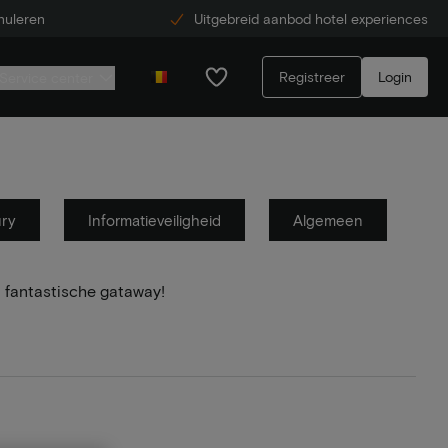
nuleren
Uitgebreid aanbod hotel experiences
Registreer
Login
Service center
ury
Informatieveiligheid
Algemeen
 fantastische gataway!