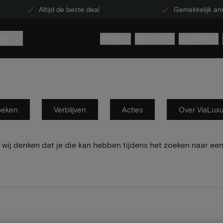
Altijd de beste deal
Gemakkelijk an
29
Hotels
Gift Card
Inspiratie
oeken
Verblijven
Acties
Over ViaLux
wij denken dat je die kan hebben tijdens het zoeken naar een