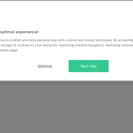
Waarom is de prijs voor de d
duurder
optimal experience!
Bij de meeste arrangementen is de prijs inclusief een ka
ou in a better and more personal way with cookies and similar techniques. By acceptin
dagen kan het echter zo zijn dat er een meerprijs wordt be
 storage of cookies on your device for improving website navigation, marketing commu
datumtoeslag (zo zal een aankomst op maandag vaak goedk
bsite usage.
aankomst in het weekend). De meerkosten zijn dus niet vo
dit is inclusief in de arrangementprijs.
Settings
Yes! I do!