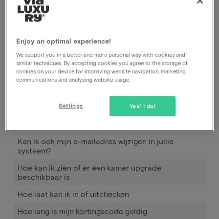
eventueel kan je dit na het boeken navragen bij het
hotel.
Enjoy an optimal experience!
Hoe werkt Pay later
We support you in a better and more personal way with cookies and
similar techniques. By accepting cookies you agree to the storage of
Wanneer en hoe kan ik gebruik maken van Pay
cookies on your device for improving website navigation, marketing
later?
communications and analyzing website usage.
Hoeveel moet ik bijbetalen om mijn kind(eren) mee
Settings
te nemen?
Yes! I do!
Kan ik ook bij aankomst in het hotel betalen?
Kan ik ook mijn e-mailadres wijzigen in jullie
systeem?
Hoe kan ik zien of er een kamer upgrade
beschikbaar is
Hoe laat kan ik in of uitchecken
Hoe lang is mijn kortingscode geldig