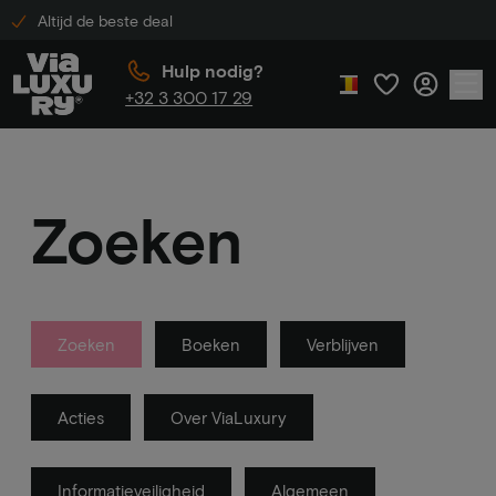
Altijd de beste deal
Hulp nodig?
+32 3 300 17 29
Zoeken
Zoeken
Boeken
Verblijven
Acties
Over ViaLuxury
Informatieveiligheid
Algemeen