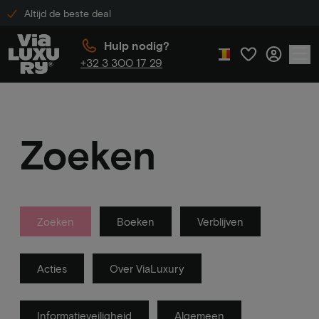
Altijd de beste deal
Hulp nodig?
+32 3 300 17 29
Zoeken
Zoeken
Boeken
Verblijven
Acties
Over ViaLuxury
Informatieveiligheid
Algemeen