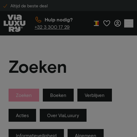
Altijd de beste deal
Hulp nodig?
+32 3 300 17 29
Zoeken
Zoeken
Boeken
Verblijven
Acties
Over ViaLuxury
Informatieveiligheid
Algemeen