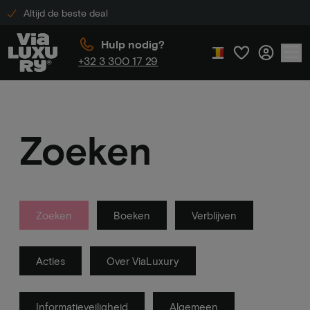
Altijd de beste deal
Hulp nodig?
+32 3 300 17 29
Zoeken
Zoeken
Boeken
Verblijven
Acties
Over ViaLuxury
Informatieveiligheid
Algemeen