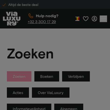
Altijd de beste deal
Hulp nodig?
+32 3 300 17 29
Zoeken
Zoeken
Boeken
Verblijven
Acties
Over ViaLuxury
Informatieveiligheid
Algemeen