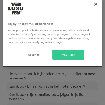
vermelden wat je allergieën en/of dieetwensen zijn.
Het hotel zal vervolgens hierover contact met je
opnemen.
Een aantal van de medewerkers van de
Enjoy an optimal experience!
klantenservice hebben ook zelf ervaring met voedsel
We support you in a better and more personal way with cookies and
allergieën zij kunnen je ook verder helpen,
similar techniques. By accepting cookies you agree to the storage of
cookies on your device for improving website navigation, marketing
communications and analyzing website usage.
Hoe werkt Pay later
Settings
Yes! I do!
Wanneer en hoe kan ik gebruik maken van Pay
later?
Hoeveel moet ik bijbetalen om mijn kind(eren) mee
te nemen?
Kan ik ook bij aankomst in het hotel betalen?
Kan ik ook mijn e-mailadres wijzigen in jullie
systeem?