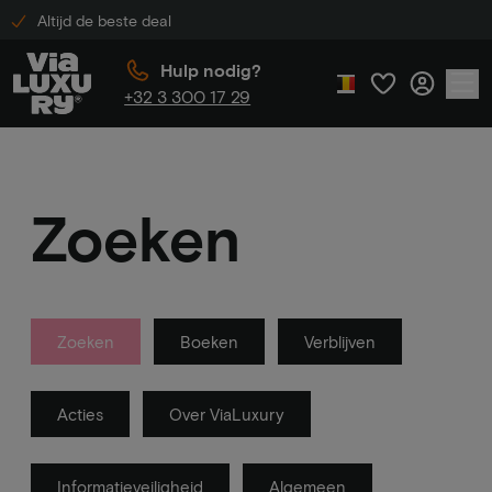
Altijd de beste deal
Hulp nodig?
+32 3 300 17 29
Zoeken
Zoeken
Boeken
Verblijven
Acties
Over ViaLuxury
Informatieveiligheid
Algemeen