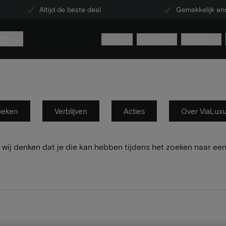
Altijd de beste deal
Gemakkelijk an
29
Hotels
Gift Card
Inspiratie
oeken
Verblijven
Acties
Over ViaLux
wij denken dat je die kan hebben tijdens het zoeken naar een