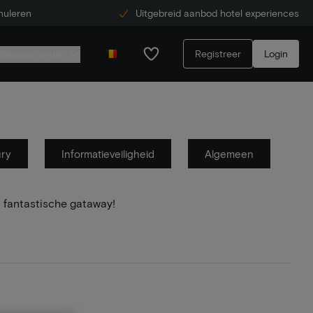
nuleren
Uitgebreid aanbod hotel experiences
Registreer
Login
Service center
ury
Informatieveiligheid
Algemeen
 fantastische gataway!