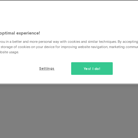
Kan ik in één reservering m
Ja dit kan je kan in de 2de stap van de boeking extra kame
boeking.
optimal experience!
ou in a better and more personal way with cookies and similar techniques. By acceptin
 storage of cookies on your device for improving website navigation, marketing commu
bsite usage.
Settings
Yes! I do!