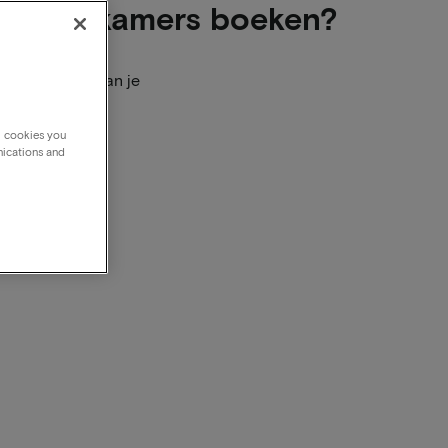
eerdere kamers boeken?
rs toevoegen aan je
g cookies you
nications and