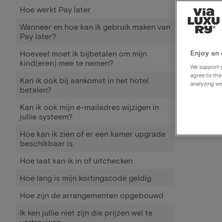
Hoe werkt Pay later
Wanneer en hoe kan ik gebruik maken van
Pay later?
Hoeveel moet ik bijbetalen om mijn
Enjoy an 
kind(eren) mee te nemen?
We support y
agree to the
Kan ik ook bij aankomst in het hotel
analyzing we
betalen?
Kan ik ook mijn e-mailadres wijzigen in
jullie systeem?
Hoe kan ik zien of er een kamer upgrade
beschikbaar is
Hoe laat kan ik in of uitchecken
Hoe lang is mijn kortingscode geldig
Hoe zijn de arrangementen opgebouwd
Ik ken jullie niet zijn die prijzen wel te
vertrouwen