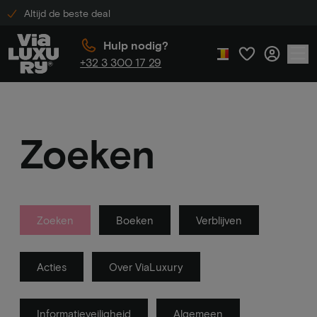
Altijd de beste deal
Hulp nodig?
+32 3 300 17 29
Zoeken
Zoeken
Boeken
Verblijven
Acties
Over ViaLuxury
Informatieveiligheid
Algemeen