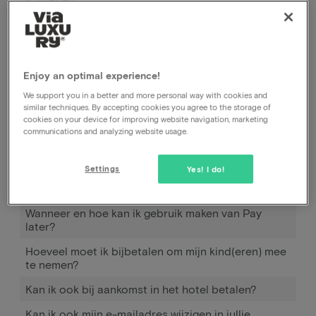
Enjoy an optimal experience!
We support you in a better and more personal way with cookies and
similar techniques. By accepting cookies you agree to the storage of
cookies on your device for improving website navigation, marketing
communications and analyzing website usage.
Settings
Yes! I do!
Hoe werkt Pay later
Wanneer en hoe kan ik gebruik maken van Pay
later?
Hoeveel moet ik bijbetalen om mijn kind(eren) mee
te nemen?
Kan ik ook bij aankomst in het hotel betalen?
Kan ik ook mijn e-mailadres wijzigen in jullie