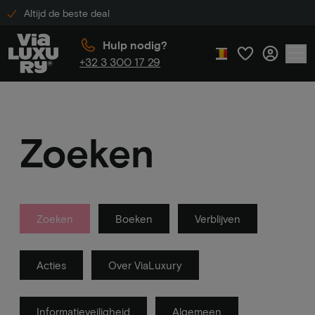
Altijd de beste deal
Hulp nodig?
+32 3 300 17 29
Zoeken
Zoeken
Boeken
Verblijven
Acties
Over ViaLuxury
Informatieveiligheid
Algemeen