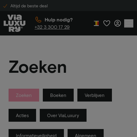
Altijd de beste deal
Hulp nodig?
+32 3 300 17 29
Zoeken
Zoeken
Boeken
Verblijven
Acties
Over ViaLuxury
Informatieveiligheid
Algemeen