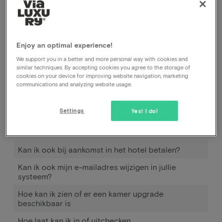
te boeken. Hiervoor moet je dan 2 keer het
boekingsproces doorlopen. Meld als je dit doet wel
altijd bij de speciale wensen dat je graag in dezelfde
kamer verblijft.
Enjoy an optimal experience!
We support you in a better and more personal way with cookies and
similar techniques. By accepting cookies you agree to the storage of
cookies on your device for improving website navigation, marketing
Hoe werkt Pay later
communications and analyzing website usage.
Wanneer en hoe kan ik gebruik maken van Pay
later?
Settings
Yes! I do!
Hoeveel moet ik bijbetalen om mijn kind(eren) mee
te nemen?
Kan ik ook bij aankomst in het hotel betalen?
Kan ik ook mijn e-mailadres wijzigen in jullie
systeem?
Hoe kan ik zien of er een kamer upgrade
beschikbaar is
Hoe laat kan ik in of uitchecken