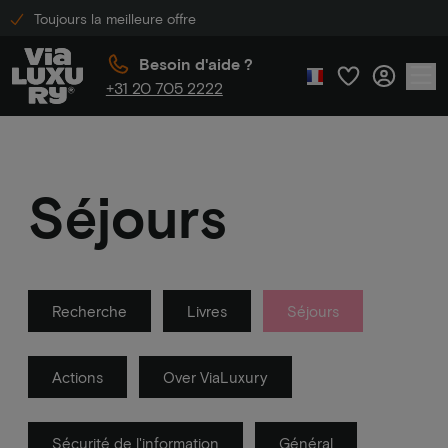
Toujours la meilleure offre
Besoin d'aide ?
+31 20 705 2222
Séjours
Recherche
Livres
Séjours
Actions
Over ViaLuxury
Sécurité de l'information
Général