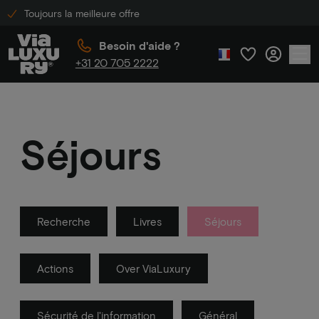
Toujours la meilleure offre
Besoin d'aide ?
+31 20 705 2222
Séjours
Recherche
Livres
Séjours
Actions
Over ViaLuxury
Sécurité de l'information
Général