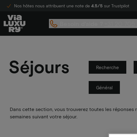
Nos hôtes nous attribuent une note de
4.5/5
sur Trustpilot
Besoin d'aide ?
+31 20 705
Séjours
Recherche
Général
Dans cette section, vous trouverez toutes les réponses r
semaines suivant votre séjour.