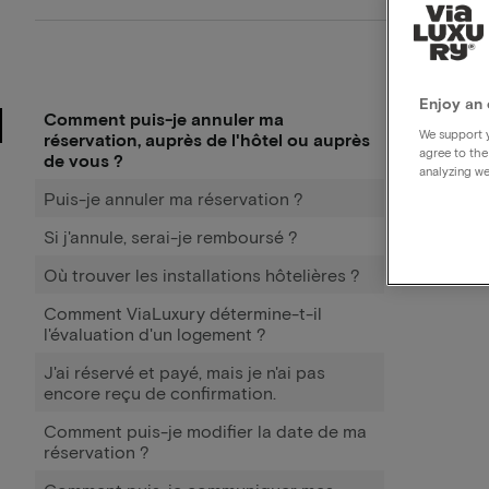
Enjoy an 
Comment puis-je annuler ma
We support y
réservation, auprès de l'hôtel ou auprès
agree to the
de vous ?
analyzing we
Puis-je annuler ma réservation ?
Si j'annule, serai-je remboursé ?
Où trouver les installations hôtelières ?
Comment ViaLuxury détermine-t-il
l'évaluation d'un logement ?
J'ai réservé et payé, mais je n'ai pas
encore reçu de confirmation.
Comment puis-je modifier la date de ma
réservation ?