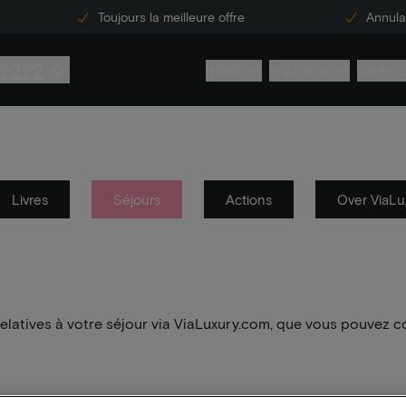
Toujours la meilleure offre
Annulat
 2222
Hôtels
Inspiration
Centre 
Livres
Séjours
Actions
Over ViaLu
elatives à votre séjour via ViaLuxury.com, que vous pouvez c