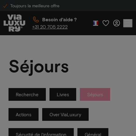
Toujours la meilleure offre
Besoin d'aide ?
+31 20 705 2222
Séjours
Recherche
Livres
Séjours
Actions
Over ViaLuxury
Sécurité de l'information
Général