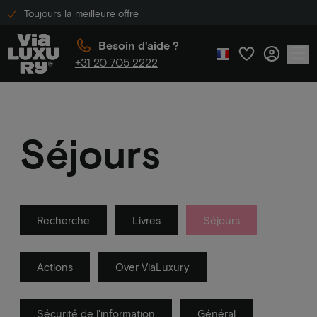
Toujours la meilleure offre
Besoin d'aide ?
+31 20 705 2222
Séjours
Recherche
Livres
Séjours
Actions
Over ViaLuxury
Sécurité de l'information
Général