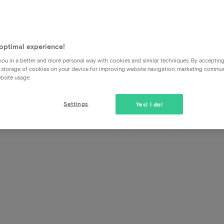
optimal experience!
Je veux personnaliser le paq
ou in a better and more personal way with cookies and similar techniques. By acceptin
 storage of cookies on your device for improving website navigation, marketing commu
bsite usage.
Ce n'est pas possible, mais il y a des extras qui peuvent êt
processus de réservation. La durée et le contenu du forfai
Settings
Yes! I do!
Si vous souhaitez venir avec plus de deux personnes, vous
forfaits supplémentaires à la deuxième étape du processus