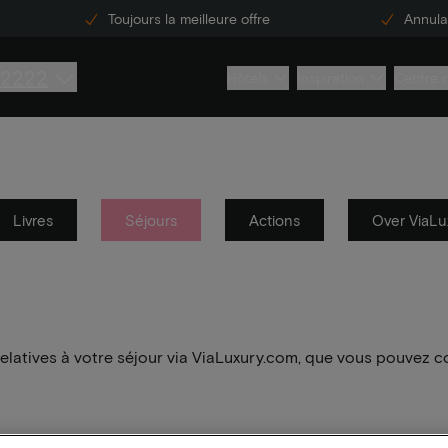
Toujours la meilleure offre
Annulat
 2222
Hôtels
Inspiration
Centre 
Livres
Séjours
Actions
Over ViaLu
elatives à votre séjour via ViaLuxury.com, que vous pouvez c