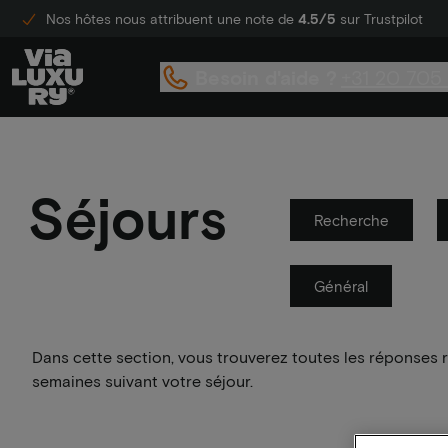
Nos hôtes nous attribuent une note de
4.5/5
sur Trustpilot
Besoin d'aide ?
+31 20 705
Séjours
Recherche
Général
Dans cette section, vous trouverez toutes les réponses r
semaines suivant votre séjour.