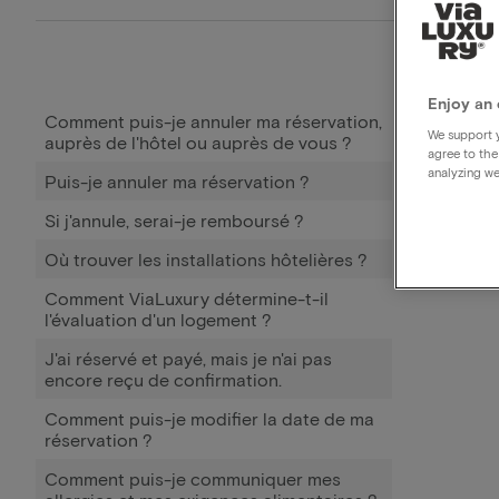
Enjoy an 
Comment puis-je annuler ma réservation,
We support y
auprès de l'hôtel ou auprès de vous ?
agree to the
analyzing we
Puis-je annuler ma réservation ?
Si j'annule, serai-je remboursé ?
Où trouver les installations hôtelières ?
Comment ViaLuxury détermine-t-il
l'évaluation d'un logement ?
J'ai réservé et payé, mais je n'ai pas
encore reçu de confirmation.
Comment puis-je modifier la date de ma
réservation ?
Comment puis-je communiquer mes