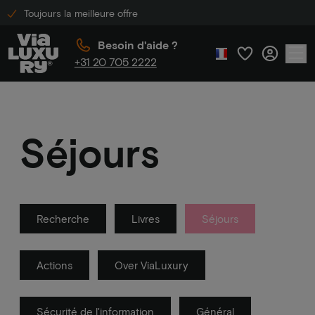
Toujours la meilleure offre
Besoin d'aide ?
+31 20 705 2222
Séjours
Recherche
Livres
Séjours
Actions
Over ViaLuxury
Sécurité de l'information
Général