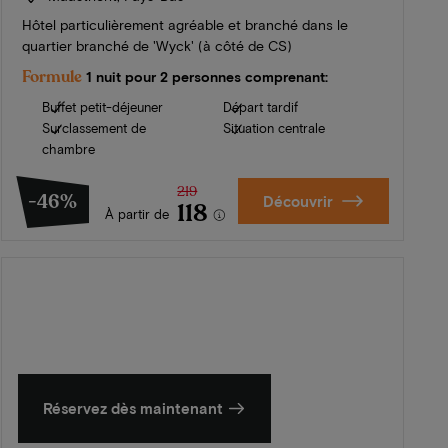
Hôtel particulièrement agréable et branché dans le
quartier branché de 'Wyck' (à côté de CS)
Formule
1 nuit pour 2 personnes comprenant:
Buffet petit-déjeuner
Départ tardif
Surclassement de
Situation centrale
chambre
219
-46%
Découvrir
118
À partir de
L'été en Zélande
Découvrez nos plus beaux hôtels
Réservez dès maintenant