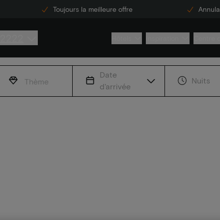
Toujours la meilleure offre
Annulat
 2222
Hôtels
Inspiration
Centre 
Date
Nuits
Thème
d'arrivée