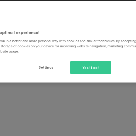
rgemen
richt
optimal experience!
ou in a better and more personal way with cookies and similar techniques. By acceptin
 storage of cookies on your device for improving website navigation, marketing commu
bsite usage.
Settings
Yes! I do!