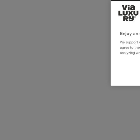
Hébe
Maast
Enjoy an 
We support y
agree to the
analyzing we