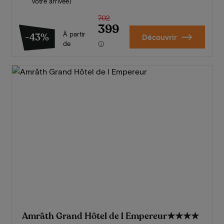
votre arrivée)
702
399
À partir
-43%
Découvrir
de
Amrâth Grand Hôtel de l Empereur
★★★★