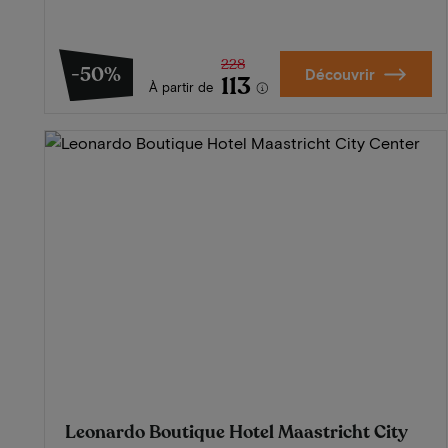
228
-50%
Découvrir
113
À partir de
Leonardo Boutique Hotel Maastricht City