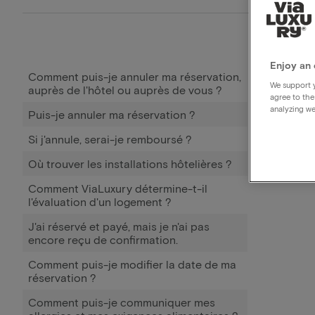
Enjoy an 
Comment puis-je annuler ma réservation,
We support y
auprès de l'hôtel ou auprès de vous ?
agree to the
analyzing we
Puis-je annuler ma réservation ?
Si j'annule, serai-je remboursé ?
Où trouver les installations hôtelières ?
Comment ViaLuxury détermine-t-il
l'évaluation d'un logement ?
J'ai réservé et payé, mais je n'ai pas
encore reçu de confirmation.
Comment puis-je modifier la date de ma
réservation ?
Comment puis-je communiquer mes