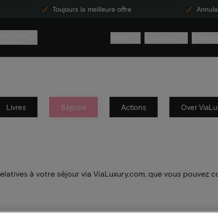
Toujours la meilleure offre
Annulat
 2222
Hôtels
Inspiration
Centre 
Livres
Séjours
Actions
Over ViaLu
elatives à votre séjour via ViaLuxury.com, que vous pouvez c