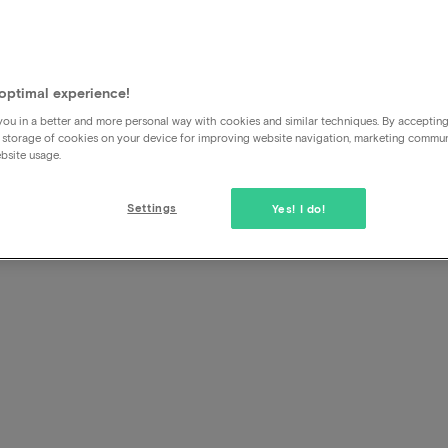
optimal experience!
Je souhaite modifier ma rése
ou in a better and more personal way with cookies and similar techniques. By acceptin
 storage of cookies on your device for improving website navigation, marketing commu
bsite usage.
Si vous avez choisi l'option d'annulation flexible dans le p
l'annulation est gratuite.
Settings
Yes! I do!