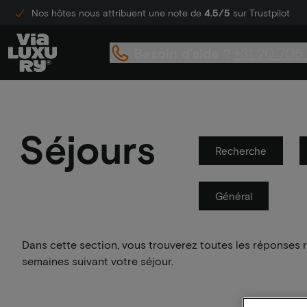
Nos hôtes nous attribuent une note de
4.5/5
sur Trustpilot
Besoin d'aide ?
+31 20 705
Séjours
Recherche
Général
Dans cette section, vous trouverez toutes les réponses r
semaines suivant votre séjour.