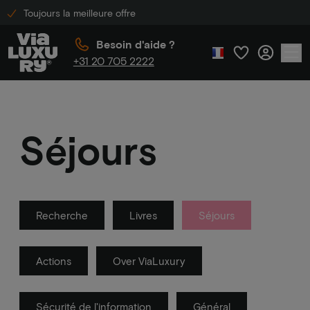
Toujours la meilleure offre
Besoin d'aide ?
+31 20 705 2222
Séjours
Recherche
Livres
Séjours
Actions
Over ViaLuxury
Sécurité de l'information
Général