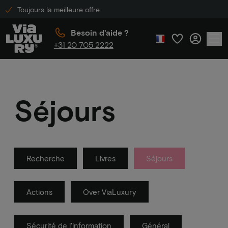
Toujours la meilleure offre
Besoin d'aide ?
+31 20 705 2222
Séjours
Recherche
Livres
Séjours
Actions
Over ViaLuxury
Sécurité de l'information
Général