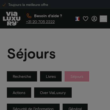
Toujours la meilleure offre
Besoin d'aide ?
+31 20 705 2222
Séjours
Recherche
Livres
Séjours
Actions
Over ViaLuxury
Sécurité de l'information
Général