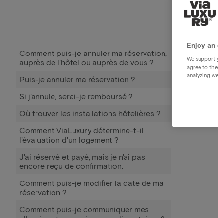
Enjoy an 
Comment puis-je annuler ma réservation,
We support y
auprès de l'hôtel ou auprès de vous ?
agree to the
analyzing we
Puis-je annuler ma réservation ?
Si j'annule, serai-je remboursé ?
Où trouver les installations hôtelières ?
Comment ViaLuxury détermine-t-il
l'évaluation d'un logement ?
J'ai réservé et payé, mais je n'ai pas
encore reçu de confirmation.
Comment puis-je modifier la date de ma
réservation ?
Comment puis-je communiquer mes