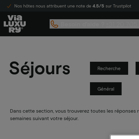
Nos hôtes nous attribuent une note de
4.5/5
sur Trustpilot
Besoin d'aide ?
+31 20 705
Séjours
Recherche
Général
Dans cette section, vous trouverez toutes les réponses r
semaines suivant votre séjour.