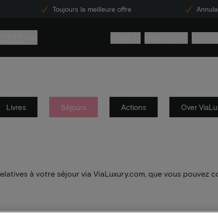
Toujours la meilleure offre
Annulat
 2222
Hôtels
Inspiration
Centre 
Livres
Séjours
Actions
Over ViaLu
elatives à votre séjour via ViaLuxury.com, que vous pouvez c