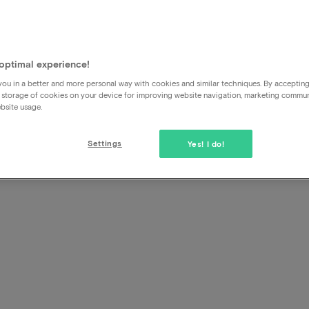
optimal experience!
Quelle est l'heure d'arrivée 
ou in a better and more personal way with cookies and similar techniques. By acceptin
 storage of cookies on your device for improving website navigation, marketing commu
bsite usage.
Lorsque vous choisissez un forfait, il arrive que l'une des c
départ tardif ou l'arrivée anticipée. Vous trouverez toujou
Settings
Yes! I do!
d'arrivée et de départ sous la rubrique Conditions au bas d