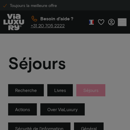
Toujours la meilleure offre
Besoin d'aide ?
+31 20 705 2222
Séjours
Recherche
Livres
Séjours
Actions
Over ViaLuxury
Sécurité de l'information
Général