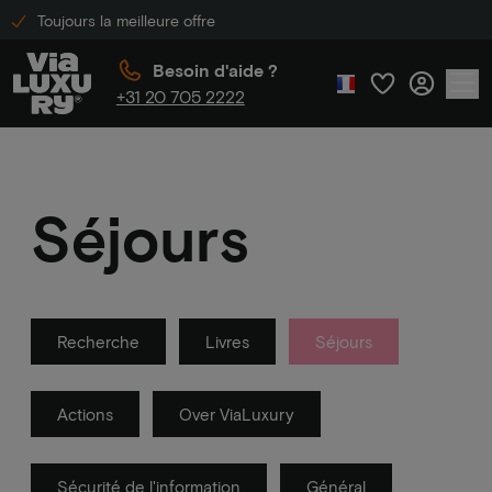
Toujours la meilleure offre
Besoin d'aide ?
+31 20 705 2222
Séjours
Recherche
Livres
Séjours
Actions
Over ViaLuxury
Sécurité de l'information
Général