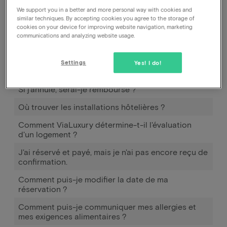
faire par téléphone, formulaire web ou Trustpilot.
We support you in a better and more personal way with cookies and
similar techniques. By accepting cookies you agree to the storage of
cookies on your device for improving website navigation, marketing
communications and analyzing website usage.
Comment puis-je annuler ma réservation, auprès
de l'hôtel ou auprès de vous ?
Settings
Yes! I do!
Puis-je annuler ma réservation ?
Si j'annule, serai-je remboursé ?
Où trouver les installations hôtelières ?
Comment ViaLuxury détermine-t-il l'évaluation
d'un logement ?
J'ai réservé et payé, mais je n'ai pas encore reçu de
confirmation.
Comment puis-je modifier la date de ma
réservation ?
Comment puis-je communiquer mes allergies et
mes exigences alimentaires ?