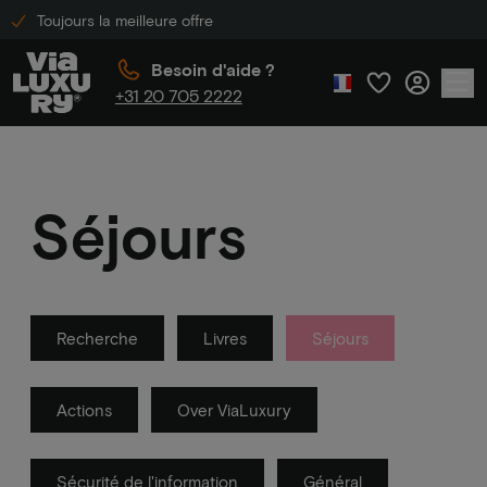
Toujours la meilleure offre
Besoin d'aide ?
+31 20 705 2222
Séjours
Recherche
Livres
Séjours
Actions
Over ViaLuxury
Sécurité de l'information
Général