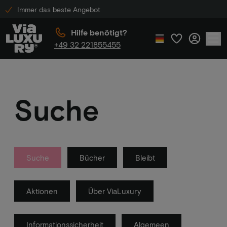
Immer das beste Angebot
Hilfe benötigt?
+49 32 221855455
Suche
Suche
Bücher
Bleibt
Aktionen
Über ViaLuxury
Informationssicherheit
Algemeen