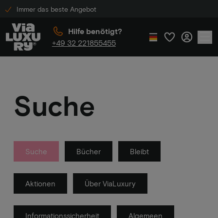
Immer das beste Angebot
Hilfe benötigt?
+49 32 221855455
Suche
Suche
Bücher
Bleibt
Aktionen
Über ViaLuxury
Informationssicherheit
Algemeen