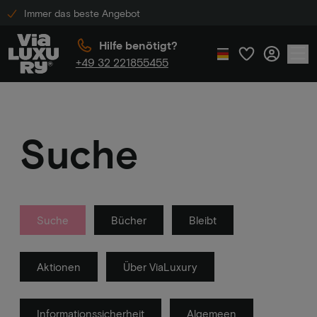
Immer das beste Angebot
Hilfe benötigt?
+49 32 221855455
Suche
Suche
Bücher
Bleibt
Aktionen
Über ViaLuxury
Informationssicherheit
Algemeen