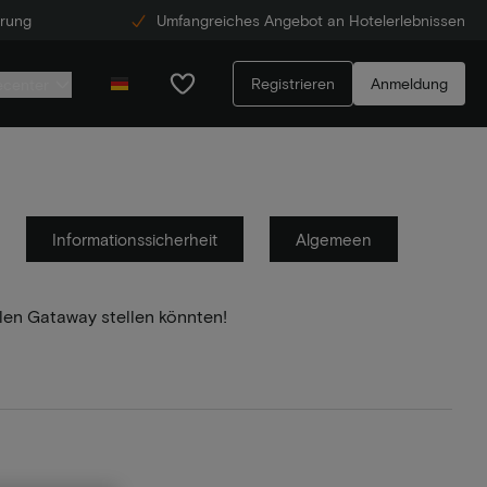
erung
Umfangreiches Angebot an Hotelerlebnissen
Registrieren
Anmeldung
ecenter
Informationssicherheit
Algemeen
llen Gataway stellen könnten!