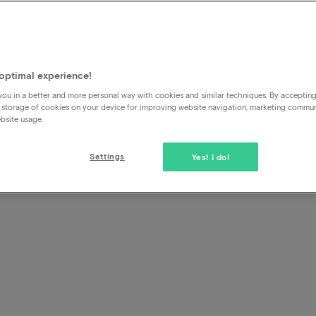
Kann ich auch für eine ande
Ja, natürlich können Sie das, geben Sie einfach den Namen 
buchen, in die Kontaktdaten ein.
optimal experience!
ou in a better and more personal way with cookies and similar techniques. By acceptin
 storage of cookies on your device for improving website navigation, marketing commu
bsite usage.
Settings
Yes! I do!