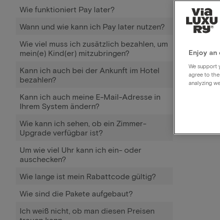
Wie funktioniert Pay later?
Wann und wie kann ich Pay later nutzen?
Wie viel muss ich zusätzlich bezahlen, um
mein(e) Kind(er) mitzubringen?
Enjoy an 
We support y
Kann ich auch bei der Ankunft im Hotel
agree to the
bezahlen?
analyzing we
Kann ich auch meine E-Mail-Adresse in
Ihrem System ändern?
Wie kann ich sehen, ob ein Zimmer-
Upgrade verfügbar ist?
Um wie viel Uhr kann ich ein- oder
auschecken?
Wie lange ist mein Rabattcode gültig?
Wie sind die Pakete aufgebaut?
Ich weiß nicht, ob man diesen Preisen
trauen kann.