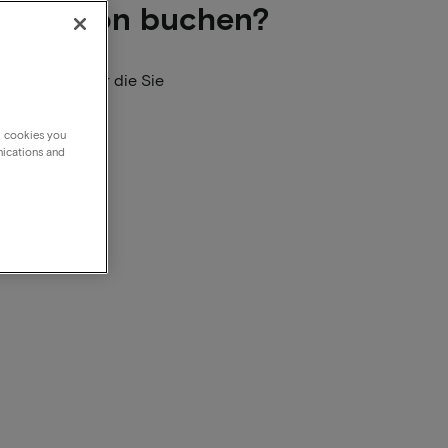
re Person buchen?
der Person, für die Sie
g cookies you
nications and