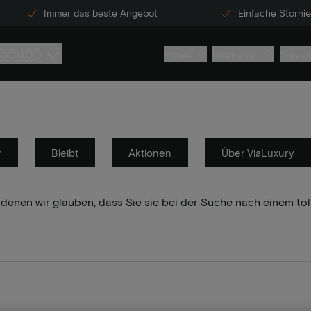
Immer das beste Angebot
Einfache Storni
855455
Hotels
Inspiration
Servic
r
Bleibt
Aktionen
Über ViaLuxury
 denen wir glauben, dass Sie sie bei der Suche nach einem to