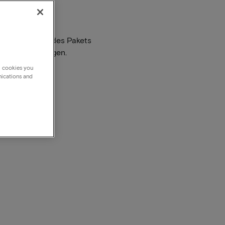
ies nicht Teil des Pakets
brik Einrichtungen.
g cookies you
nications and