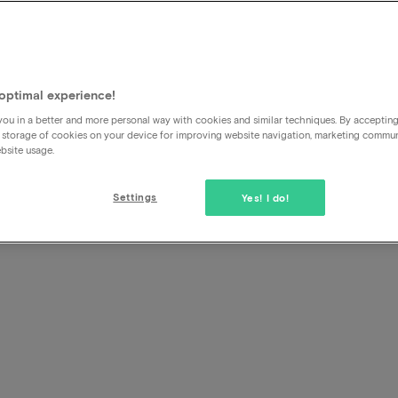
Was ist mit Parken?
Manchmal ist das kostenlose Parken Teil des Pakets. Wenn d
ist, finden Sie die Bedingungen für das Parken unter der Ru
optimal experience!
ou in a better and more personal way with cookies and similar techniques. By acceptin
 storage of cookies on your device for improving website navigation, marketing commu
bsite usage.
Settings
Yes! I do!