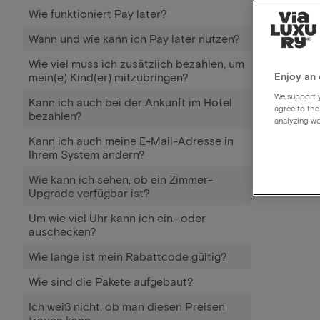
Wie funktioniert Pay later?
Wann und wie kann ich Pay later nutzen?
Wie viel muss ich zusätzlich bezahlen, um
mein(e) Kind(er) mitzubringen?
Enjoy an 
We support y
Kann ich auch bei der Ankunft im Hotel
agree to the
bezahlen?
analyzing we
Kann ich auch meine E-Mail-Adresse in
Ihrem System ändern?
Wie kann ich sehen, ob ein Zimmer-
Upgrade verfügbar ist?
Um wie viel Uhr kann ich ein- oder
auschecken?
Wie lange ist mein Rabattcode gültig?
Wie sind die Pakete aufgebaut?
Ich weiß nicht, ob man diesen Preisen
trauen kann.