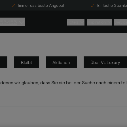
Immer das beste Angebot
Einfache Storni
855455
Hotels
Inspiration
Servic
r
Bleibt
Aktionen
Über ViaLuxury
 denen wir glauben, dass Sie sie bei der Suche nach einem to