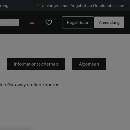
erung
Umfangreiches Angebot an Hotelerlebnissen
Registrieren
Anmeldung
ecenter
Informationssicherheit
Algemeen
llen Gataway stellen könnten!