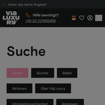
Immer das beste Angebot
Hilfe benötigt?
+49 32 221855455
Suche
Suche
Bücher
Bleibt
Aktionen
Über ViaLuxury
Informationssicherheit
Algemeen