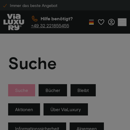
Immer das beste Angebot
Hilfe benötigt?
+49 32 221855455
Suche
Suche
Bücher
Bleibt
Aktionen
Über ViaLuxury
Informationssicherheit
Algemeen