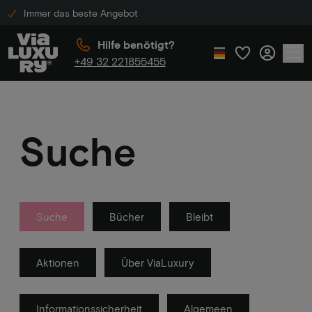
Immer das beste Angebot
Hilfe benötigt?
+49 32 221855455
Suche
Suche
Bücher
Bleibt
Aktionen
Über ViaLuxury
Informationssicherheit
Algemeen