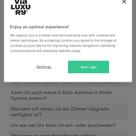
Kommentarfeld während des Buchungsvorgangs.
Diese werden an das Hotel weitergeleitet, ggf. können
Sie nach der Buchung beim Hotel nachfragen.
Enjoy an optimal experience!
We support you in a better and more personal way with cookies and
similar techniques. By accepting cookies you agree to the storage of
Wie funktioniert Pay later?
cookies on your device for improving website navigation, marketing
communications and analyzing website usage.
Wann und wie kann ich Pay later nutzen?
Wie viel muss ich zusätzlich bezahlen, um mein(e)
Settings
Yes! I do!
Kind(er) mitzubringen?
Kann ich auch bei der Ankunft im Hotel bezahlen?
Kann ich auch meine E-Mail-Adresse in Ihrem
System ändern?
Wie kann ich sehen, ob ein Zimmer-Upgrade
verfügbar ist?
Um wie viel Uhr kann ich ein- oder auschecken?
Wie lange ist mein Rabattcode gültig?