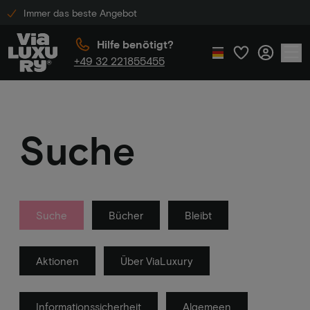
Immer das beste Angebot
Hilfe benötigt?
+49 32 221855455
Suche
Suche
Bücher
Bleibt
Aktionen
Über ViaLuxury
Informationssicherheit
Algemeen