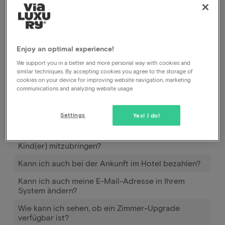
Buchungsprozesses können Sie so viele Zimmer zu
Ihrer Buchung hinzufügen, wie verfügbar sind.
Jedes Zimmer, das Sie hinzufügen, ist eigentlich ein
Enjoy an optimal experience!
zusätzliches Paket für 2 Personen, das Sie
hinzufügen.
We support you in a better and more personal way with cookies and
similar techniques. By accepting cookies you agree to the storage of
cookies on your device for improving website navigation, marketing
communications and analyzing website usage.
Wie funktioniert Pay later?
Settings
Yes! I do!
Wann und wie kann ich Pay later nutzen?
Wie viel muss ich zusätzlich bezahlen, um mein(e)
Kind(er) mitzubringen?
Kann ich auch bei der Ankunft im Hotel bezahlen?
Kann ich auch meine E-Mail-Adresse in Ihrem
System ändern?
Wie kann ich sehen, ob ein Zimmer-Upgrade
verfügbar ist?