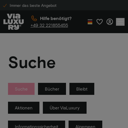
Immer das beste Angebot
Hilfe benötigt?
+49 32 221855455
Suche
Suche
Bücher
Bleibt
Aktionen
Über ViaLuxury
Informationssicherheit
Algemeen