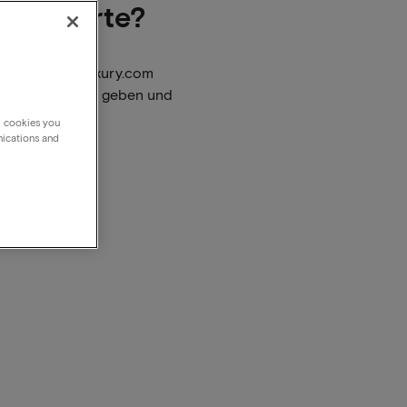
chenkkarte?
er Sie auf vialuxury.com
. Macht Spaß zu geben und
g cookies you
nications and