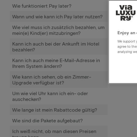
Wie funktioniert Pay later?
Wann und wie kann ich Pay later nutzen?
Wie viel muss ich zusätzlich bezahlen, um
mein(e) Kind(er) mitzubringen?
Enjoy an 
We support y
Kann ich auch bei der Ankunft im Hotel
agree to the
bezahlen?
analyzing we
Kann ich auch meine E-Mail-Adresse in
Ihrem System ändern?
Wie kann ich sehen, ob ein Zimmer-
Upgrade verfügbar ist?
Um wie viel Uhr kann ich ein- oder
auschecken?
Wie lange ist mein Rabattcode gültig?
Wie sind die Pakete aufgebaut?
Ich weiß nicht, ob man diesen Preisen
trauen kann.