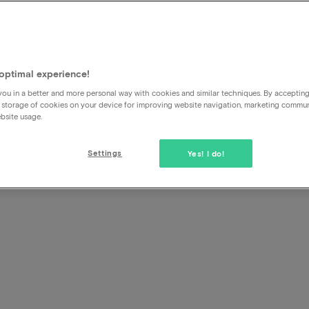
Was ist eine ViaLuxury-Ges
Eine ViaLuxury-Geschenkkarte ist eine digitale Karte, mit d
bezahlen können, wenn Sie ein Hotelpaket bei uns buchen
optimal experience!
zu bekommen!
ou in a better and more personal way with cookies and similar techniques. By acceptin
 storage of cookies on your device for improving website navigation, marketing commu
Das ist also etwas anderes als ein Rabattcode.
bsite usage.
Settings
Yes! I do!