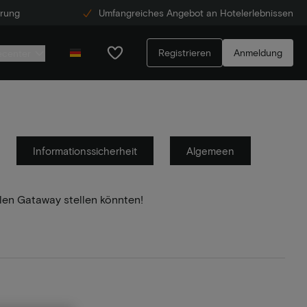
erung
Umfangreiches Angebot an Hotelerlebnissen
Registrieren
Anmeldung
ecenter
Informationssicherheit
Algemeen
llen Gataway stellen könnten!