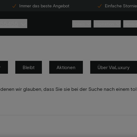
Immer das beste Angebot
Einfache Storni
855455
Hotels
Inspiration
Servic
r
Bleibt
Aktionen
Über ViaLuxury
 denen wir glauben, dass Sie sie bei der Suche nach einem to