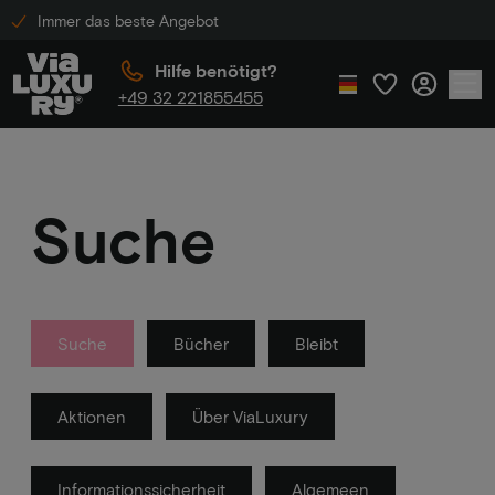
Immer das beste Angebot
Hilfe benötigt?
+49 32 221855455
Suche
Suche
Bücher
Bleibt
Aktionen
Über ViaLuxury
Informationssicherheit
Algemeen