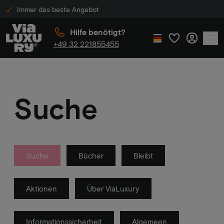
Immer das beste Angebot
Hilfe benötigt?
+49 32 221855455
Suche
Suche
Bücher
Bleibt
Aktionen
Über ViaLuxury
Informationssicherheit
Algemeen