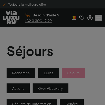
Toujours la meilleure offre
Besoin d'aide ?
+32 3 300 17 29
Séjours
Recherche
Livres
Séjours
Actions
Over ViaLuxury
Sécurité de l'information
Général