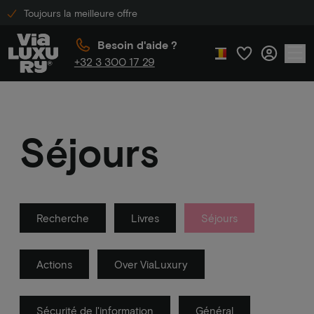
Toujours la meilleure offre
Besoin d'aide ?
+32 3 300 17 29
Séjours
Recherche
Livres
Séjours
Actions
Over ViaLuxury
Sécurité de l'information
Général