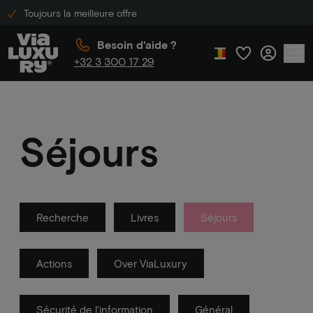
Toujours la meilleure offre
Besoin d'aide ?
+32 3 300 17 29
Séjours
Recherche
Livres
Séjours
Actions
Over ViaLuxury
Sécurité de l'information
Général