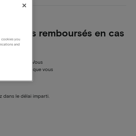
seront-ils remboursés en cas
g cookies you
nications and
 vous annulez. Vous
ation, de sorte que vous
 dans le délai imparti.