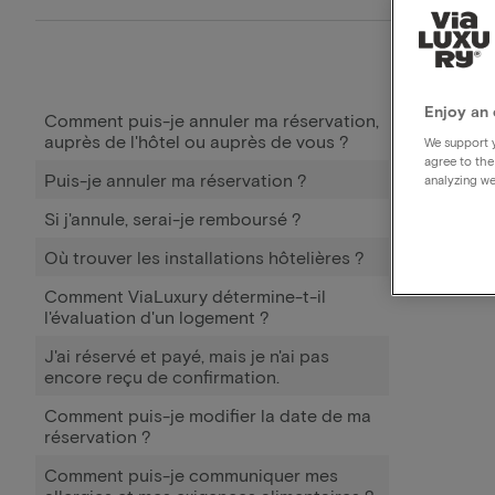
Enjoy an 
Comment puis-je annuler ma réservation,
auprès de l'hôtel ou auprès de vous ?
We support y
agree to the
Puis-je annuler ma réservation ?
analyzing we
Si j'annule, serai-je remboursé ?
Où trouver les installations hôtelières ?
Comment ViaLuxury détermine-t-il
l'évaluation d'un logement ?
J'ai réservé et payé, mais je n'ai pas
encore reçu de confirmation.
Comment puis-je modifier la date de ma
réservation ?
Comment puis-je communiquer mes