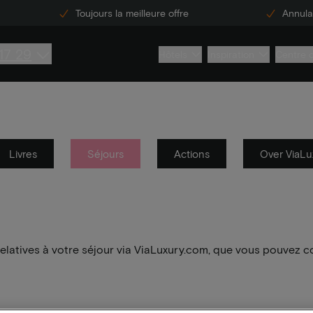
Toujours la meilleure offre
Annulat
17 29
Hôtels
Inspiration
Centre 
Livres
Séjours
Actions
Over ViaLu
elatives à votre séjour via ViaLuxury.com, que vous pouvez c