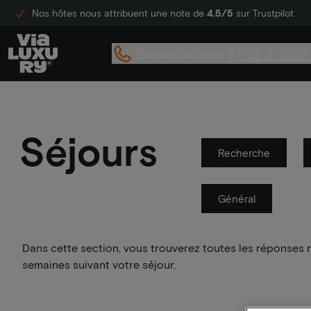
Nos hôtes nous attribuent une note de
4.5/5
sur Trustpilot
Besoin d'aide ?
+32 3 300 
Séjours
Recherche
Général
Dans cette section, vous trouverez toutes les réponses r
semaines suivant votre séjour.