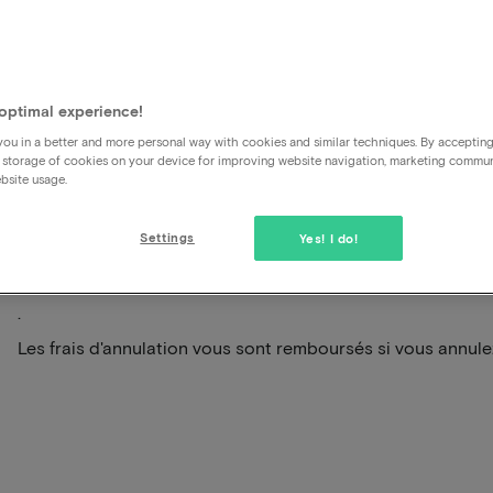
Les frais de réservation me 
optimal experience!
d'annulation ?
ou in a better and more personal way with cookies and similar techniques. By acceptin
 storage of cookies on your device for improving website navigation, marketing commu
bsite usage.
Vous recevrez un bon pour les frais de réservation lorsque
Settings
Yes! I do!
pouvez utiliser ce bon directement pour la nouvelle réserv
n'aurez pas de frais de réservation à payer
.
Les frais d'annulation vous sont remboursés si vous annulez