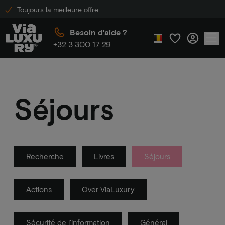
Toujours la meilleure offre
Besoin d'aide ?
+32 3 300 17 29
Séjours
Recherche
Livres
Séjours
Actions
Over ViaLuxury
Sécurité de l'information
Général