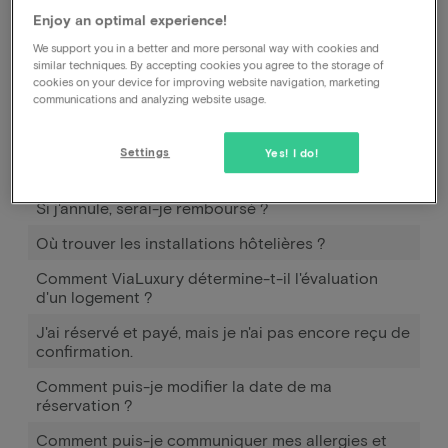
s'appliquer aux cartes-cadeaux
Enjoy an optimal experience!
.
We support you in a better and more personal way with cookies and
similar techniques. By accepting cookies you agree to the storage of
cookies on your device for improving website navigation, marketing
communications and analyzing website usage.
Comment puis-je annuler ma réservation, auprès
de l'hôtel ou auprès de vous ?
Settings
Yes! I do!
Puis-je annuler ma réservation ?
Si j'annule, serai-je remboursé ?
Où trouver les installations hôtelières ?
Comment ViaLuxury détermine-t-il l'évaluation
d'un logement ?
J'ai réservé et payé, mais je n'ai pas encore reçu de
confirmation.
Comment puis-je modifier la date de ma
réservation ?
Comment puis-je communiquer mes allergies et